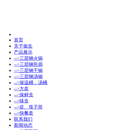
首页
关于振生
产品展示
-->三层钢火锅
-->三层钢煎鼎
-->三层钢干锅
-->三层钢汤锅
-->保温桶，汤桶
-->方盘
-->保鲜盒
-->味盒
-->盆、筷子筒
-->快餐盘
联系我们
新闻动态